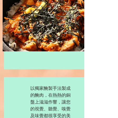
以獨家醃製手法製成
的醃肉，在熱熱的銅
盤上滋滋作響，讓您
的視覺、聽覺、嗅覺
及味覺都很享受的美