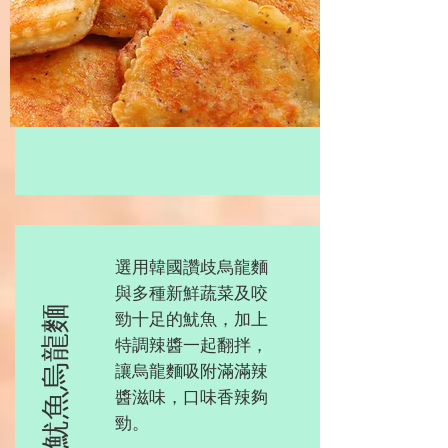
選用韓國讚歧烏龍麵
與多種新鮮蔬菜及咬
辣炒魷魚烏龍麵
勁十足的魷魚，加上
特調辣醬一起翻拌，
讓烏龍麵吸附滿滿辣
醬滋味，口味香辣夠
勁。