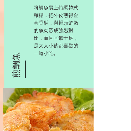
將鯛魚裏上特調韓式
麵糊，把外皮煎得金
黃香酥，與裡頭鮮嫩
的魚肉形成強烈對
比，而且香氣十足，
是大人小孩都喜歡的
一道小吃。
煎鯛魚