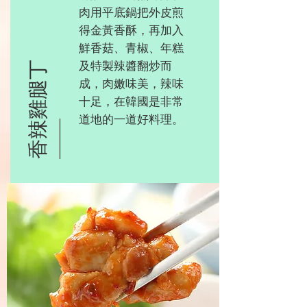
肉用平底鍋把外皮煎
得金黃香酥，再加入
鮮香菇、青椒、年糕
及特製辣醬翻炒而
香辣雞腿丁
成，肉嫩味美，辣味
十足，在韓國是非常
道地的一道好料理。