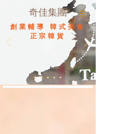
奇佳集團
創業輔導 韓式美食
正宗韓貨