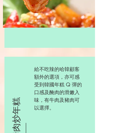
給不吃辣的哈韓顧客
額外的選項，亦可感
受到韓國年糕 Q 彈的
口感及醃肉的滑嫩入
味，有牛肉及豬肉可
烤肉炒年糕
以選擇。