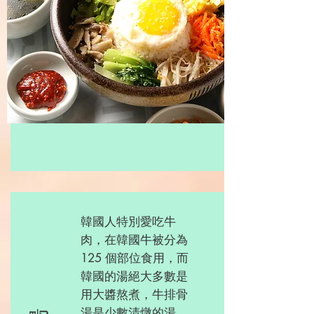
韓國人特別愛吃牛
肉，在韓國牛被分為
125 個部位食用，而
韓國的湯絕大多數是
用大醬熬煮，牛排骨
湯是少數清燉的湯