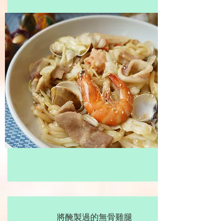
將醃製過的無骨雞腿