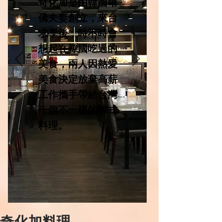
奇化加是由韓國華
僑夫妻創立，來台
求學後，時不時會
想起在韓國吃過的
美食，兩人因熱愛
美食決定放棄高薪
工作攜手帶給台灣
一個不一樣的韓式
料理。