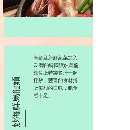
海鮮及新鮮蔬菜加入
Q 彈的韓國讚歧烏龍
麵佐上特製醬汁一起
炒海鮮烏龍麵
拌炒，豐富的食材搭
上偏甜的口味，飽食
感十足。