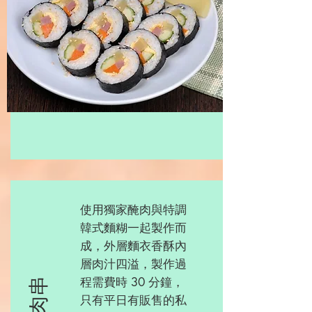
使用獨家醃肉與特調
韓式麵糊一起製作而
成，外層麵衣香酥內
層肉汁四溢，製作過
程需費時 30 分鐘，
只有平日有販售的私