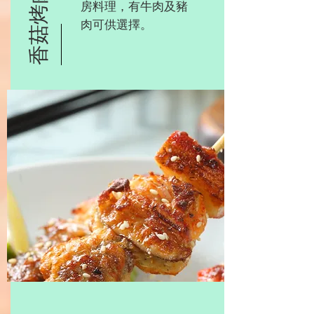
香菇烤肉串
房料理，有牛肉及豬
肉可供選擇。