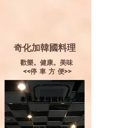
​奇化加韓國料理
歡樂。健康。美味
​ <<停 車 方 便>>
牽手之愛韓國料理