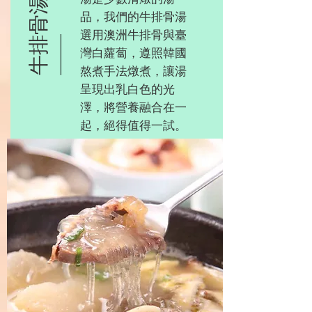
牛排骨湯
品，我們的牛排骨湯
選用澳洲牛排骨與臺
灣白蘿蔔，遵照韓國
熬煮手法燉煮，讓湯
呈現出乳白色的光
澤，將營養融合在一
起，絕得值得一試。