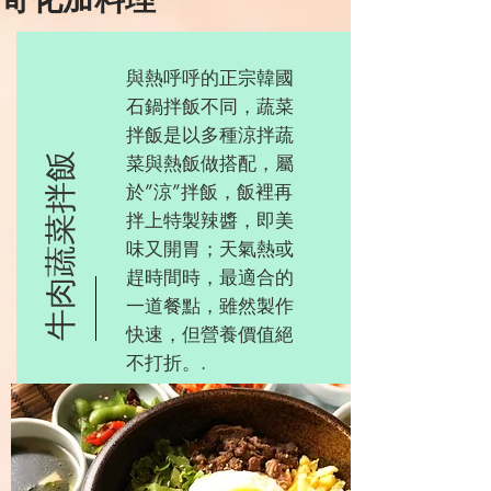
奇化加料理
與熱呼呼的正宗韓國
石鍋拌飯不同，蔬菜
拌飯是以多種涼拌蔬
牛肉蔬菜拌飯
菜與熱飯做搭配，屬
於”涼”拌飯，飯裡再
拌上特製辣醬，即美
味又開胃；天氣熱或
趕時間時，最適合的
一道餐點，雖然製作
快速，但營養價值絕
不打折。.