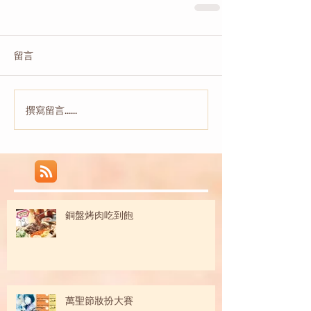
留言
撰寫留言......
銅盤烤肉吃到飽
萬聖節妝扮大賽