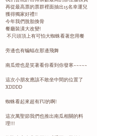
再從最高票的票群裡面抽出15名幸運兒 
獲得獨家好禮!! 
今年我們脫胎換骨 
餐廳裝潢大改變! 
 ​不只頭頂上有可怕大蜘蛛看著您用餐
旁邊也有蝙蝠在那邊飛舞
南瓜燈也是笑著看你看到你發寒~~~~~
這次小朋友應該不敢坐中間的位置了
XDDDD
蜘蛛看起來超有FU的啊!
這次萬聖節我們也推出南瓜相關的料
理!!!