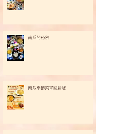
南瓜的秘密
南瓜季節菜單回歸囉