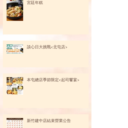
宮廷年糕
談心日大挑戰<北屯店>
本屯總店季節限定<起司饗宴>
新竹建中店結束營業公告