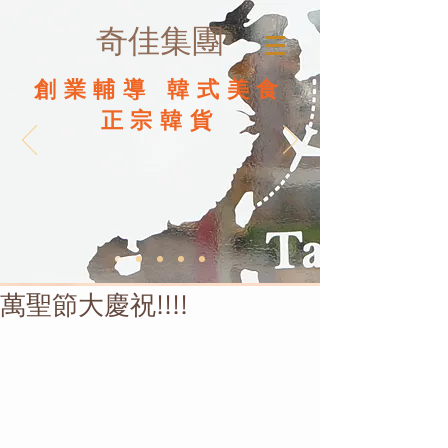
奇佳集團
創業輔導 韓式美食
正宗韓貨
萬聖節大慶祝!!!!