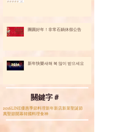
團圓好年！非常石鍋休假公告
新年快樂새해 복 많이 받으세요
關鍵字＃
2016
LINE
優惠
季節料理
新年
新店
新菜
聖誕節
萬聖節
開幕
韓國料理
食神