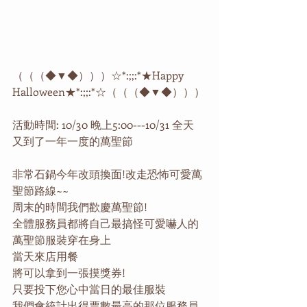
（（（◆▼◆）））☆*:;;:*★Happy 
Halloween★*:;;:*☆（（（◆▼◆）））
活動時間: 10/30 晚上5:00---10/31 全天 
又到了一年一度的萬聖節
非常石鍋今年改頭換面!改走恐怖可愛萬
聖節路線~~ 
周末的時間我們歡慶萬聖節! 
全體服務員都將自己最搞怪可愛嚇人的
萬聖節服裝穿在身上 
當天來店用餐 
將可以拿到一張摸獎券! 
只要投下您心中當日的最佳服裝 
我們會統計出得票數最高的那位服務員 