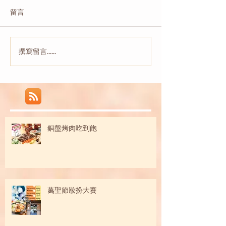
留言
撰寫留言......
銅盤烤肉吃到飽
萬聖節妝扮大賽