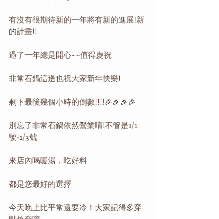
有沒有很期待新的一年將有新的進展!新
的計畫!!
過了一年總是開心~~值得慶祝
非常石鍋這邊也祝大家新年快樂!
剩下最後幾個小時的倒數!!!!🎉🎉🎉🎉
別忘了非常石鍋依然營業唷!不管是1/1
號-1/3號
來店內喝暖湯，吃好料
都是您最好的選擇
今天晚上比平常還要冷！大家記得多穿
點外套唷