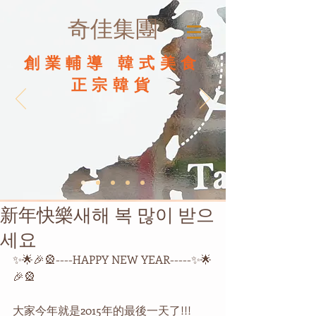
奇佳集團
創業輔導 韓式美食
正宗韓貨
新年快樂새해 복 많이 받으
세요
✨🌟🎉🎡----HAPPY NEW YEAR-----✨🌟
🎉🎡
大家今年就是2015年的最後一天了!!!