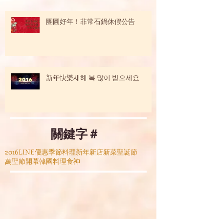
團圓好年！非常石鍋休假公告
新年快樂새해 복 많이 받으세요
關鍵字＃
2016
LINE
優惠
季節料理
新年
新店
新菜
聖誕節
萬聖節
開幕
韓國料理
食神