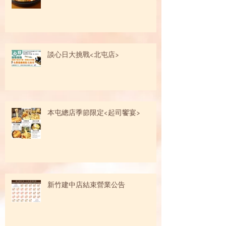
談心日大挑戰<北屯店>
本屯總店季節限定<起司饗宴>
新竹建中店結束營業公告